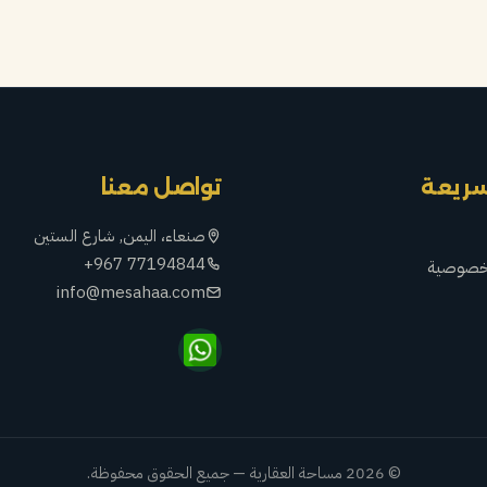
سريعة
تواصل معنا
صنعاء، اليمن, شارع الستين
+967 77194844
خصوصية
info@mesahaa.com
© 2026 مساحة العقارية — جميع الحقوق محفوظة.