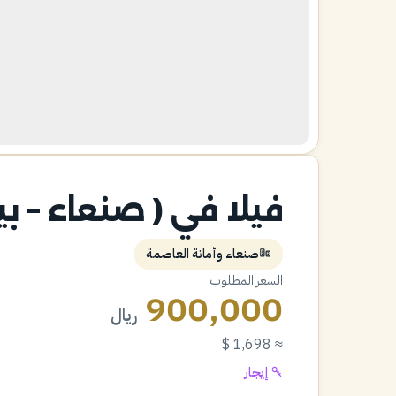
فيلا في ( صنعاء – بي
صنعاء وأمانة العاصمة
السعر المطلوب
900,000
ريال
≈ 1,698 $
إيجار