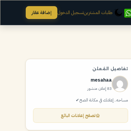
طلبات المشترين
تسجيل الدخول
إضافة عقار
تفاصيل المُعلن
mesahaa
83 إعلان منشور
مساحه.. إعلانك في مكانة الصح✔
تصفح إعلانات البائع