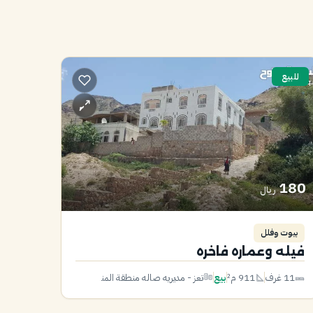
للبيع
180
ريال
بيوت وفلل
فيله وعماره فاخره
11 غرف
911 م²
بيع
تعز - مديريه صاله منطقة المنضوض