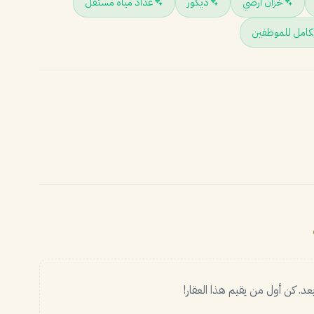
خزان أرضي
ديكور
عداد مياه مستقل
كامل للموظفين
د. كن أول من يقيم هذا العقار!