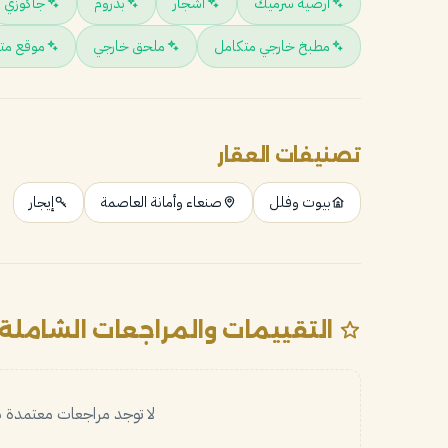
أرضية سرميك
أشجار
بدروم
جاكوزي
مطبخ خارجي متكامل
ملحق خارجي
موقع مت
تصنيفات العقار
بيوت وفلل
صنعاء وأمانة العاصمة
إيجار
التقييمات والمراجعات الشاملة
لا توجد مراجعات معتمدة بع