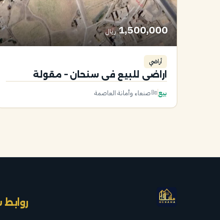
1,500,000
ريال
أراضي
اراضي للبيع في سنحان – مقولة
بيع
صنعاء وأمانة العاصمة
روابط 