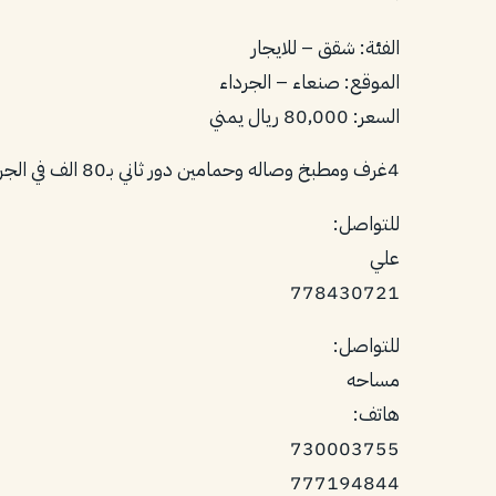
الفئة: شقق – للايجار
الموقع: صنعاء – الجرداء
السعر: 80,000 ريال يمني
4غرف ومطبخ وصاله وحمامين دور ثاني بـ80 الف في الجرداء.
للتواصل:
علي
778430721
للتواصل:
مساحه
هاتف:
730003755
777194844