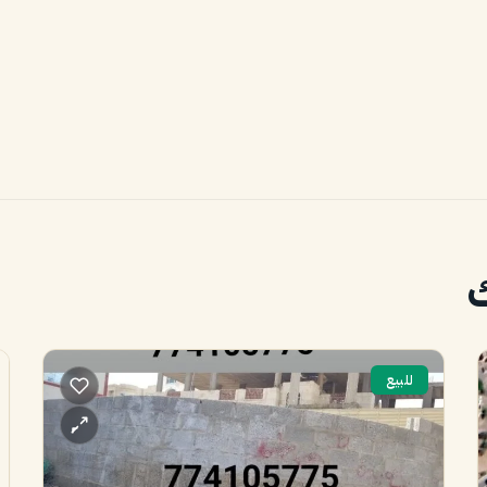
ك
للبيع