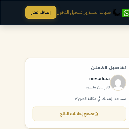
طلبات المشترين
تسجيل الدخول
إضافة عقار
تفاصيل المُعلن
mesahaa
83 إعلان منشور
مساحه.. إعلانك في مكانة الصح✔
تصفح إعلانات البائع