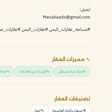
ايميل:
#مساحه_عقارات_اليمن #عقارات_اليمن #عقارات_صن
مميزات العقار
عداد مياه مستقل
قريبـ/ـة من الخدمات
مدخل
تصنيفات العقار
صنعاء وأمانة العاصمة
إيجار