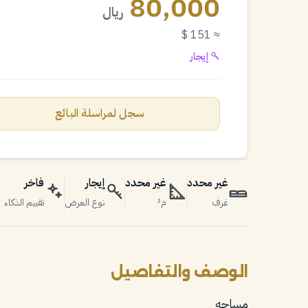
80,000
ريال
≈ 151 $
إيجار
سجل لمراسلة البائع
غير محدد
غير محدد
إيجار
فاخر
غرف
م²
نوع العرض
تقييم الذكاء
الوصف والتفاصيل
مساحه