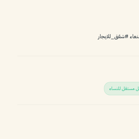
عاء #شقق_للايجار
 مستقل للنساء