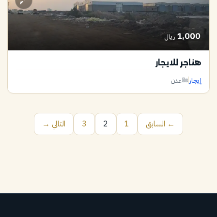
1,000
ريال
هناجر للايجار
إيجار
عدن
← السابق
1
2
3
التالي →