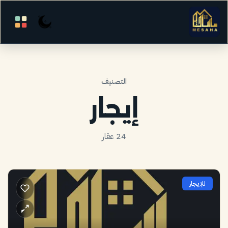
التصنيف
إيجار
24 عقار
للإيجار