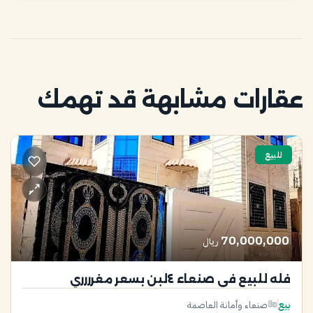
عقارات مشابهة قد تهمك
للبيع
70,000,000
ريال
فله للبيع في صنعاء ٤لبن بسعر مغرررري
بيع
صنعاء وأمانة العاصمة