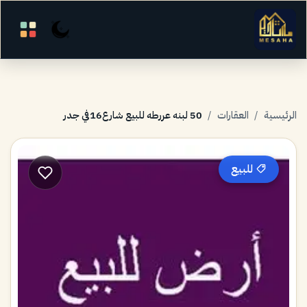
الرئيسية
/
العقارات
/
50 لبنه عررطه للبيع شارع16في جدر
للبيع