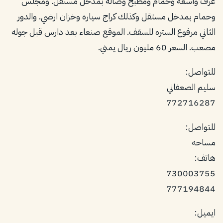
غرف واسعه وحمام ومطبخ وصاله بمدخل مستقل. ومجلس
وحمام بمدخل مستقل وكذلك كراج سياره وخزان ارضي. والدور
الثاني مرفوع الستره للسقف. الموقع صنعاء بعد دارس قبل جوله
مصعب. السعر 60 مليون ريال يمني.
للتواصل:
سليم الصعفاني
772716287
للتواصل:
مساحه
هاتف:
730003755
777194844
ايميل: