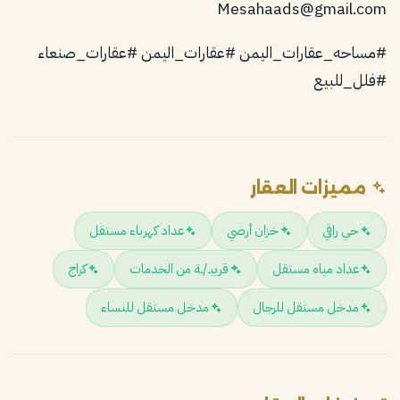
#مساحه_عقارات_اليمن #عقارات_اليمن #عقارات_صنعاء
#فلل_للبيع
مميزات العقار
حي راقي
خزان أرضي
عداد كهرباء مستقل
عداد مياه مستقل
قريبـ/ـة من الخدمات
كراج
مدخل مستقل للرجال
مدخل مستقل للنساء