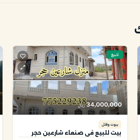
ك
للبيع
34,000,000
ريال
بيوت وفلل
بيت للبيع في صنعاء شارعين حجر