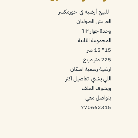
للبيع أرضية في خورمكسر
العريش الصولبان
وحدة جوار ٦١٢
المجموعة الثانية
15* 15 متر
225 متر مربع
ارضية رسمية اسكان
اللي يشتي تفاصيل اكثر
ويشوف الملف
يتواصل معي
770‪662315