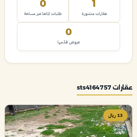
0
1
عقارات منشورة
طلبات لبّاها عبر مساحة
0
عروض قدّمها
عقارات sts4164757
13 ريال